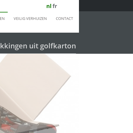
nl
fr
EN
VEILIG VERHUIZEN
CONTACT
kkingen uit golfkarton
kkingen uit golfkarton