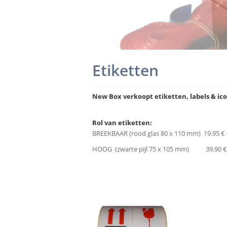
Etiketten
New Box verkoopt etiketten, labels & icoon
Rol van etiketten:
BREEKBAAR (rood glas 80 x 110 mm)
19.95 € (
HOOG (zwarte pijl 75 x 105 mm)
39.90 € ( 