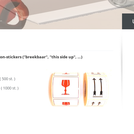
-stickers ("breekbaar", "this side up", ...)
 500 st. )
1000 st. )