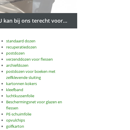
U kan bij ons terecht voor...
standaard dozen
recuperatiedozen
postdozen
verzenddozen voor flessen
archiefdozen
postdozen voor boeken met
zelfklevende sluiting
kartonnen kokers
kleefband
luchtkussenfolie
Beschermingsnet voor glazen en
flessen
PE-schuimfolie
opvulchips
golfkarton