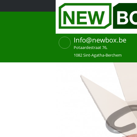
Info@newbox.be
Potaardestraat 76,
1082 Sint-Agatha-Berchem