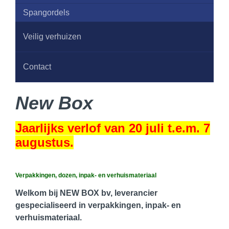
Spangordels
Veilig verhuizen
Contact
New Box
Jaarlijks verlof van 20 juli t.e.m. 7
augustus.
Verpakkingen, dozen, inpak- en verhuismateriaal
Welkom bij NEW BOX bv, leverancier
gespecialiseerd in verpakkingen, inpak- en
verhuismateriaal.