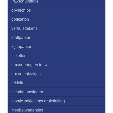
PE-schuimfolie
opvulchips
golfkarton
verhuisdekens
kraftpapier
zijdepapier
etiketten
omsnoering en touw
documentzakjes
rekfolie
luchtbelomslagen
plastic zakjes met druksluiting
Meubelwagentjes