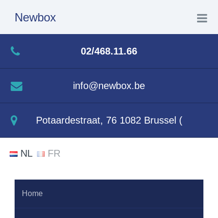
Newbox
Home
02/468.11.66
Producten
info@newbox.be
Veilig verhuizen
Potaardestraat, 76 1082 Brussel (
Contact
NL
FR
Home